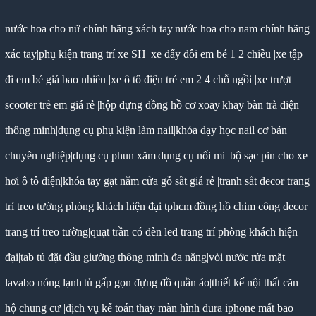
nước hoa cho nữ chính hãng xách tay
|
nước hoa cho nam chính hãng
xác tay
|
phụ kiện trang trí xe SH
|
xe đẩy đôi em bé 1 2 chiều
|
xe tập
đi em bé giá bao nhiêu
|
xe ô tô điện trẻ em 2 4 chỗ ngồi
|
xe trượt
scooter trẻ em giá rẻ
|
hộp đựng đồng hồ cơ xoay
|
khay bàn trà điện
thông minh
|
dụng cụ phụ kiện làm nail
|
khóa dạy học nail cơ bản
chuyên nghiệp
|
dụng cụ phun xăm
|
dụng cụ nối mi
|
bộ sạc pin cho xe
hơi ô tô điện
|
khóa tay gạt nắm cửa gỗ sắt giá rẻ
|
tranh sắt decor trang
trí treo tường phòng khách hiện đại tphcm
|
đồng hồ chim công decor
trang trí treo tường
|
quạt trần có đèn led trang trí phòng khách hiện
đại
|
tab tủ đặt đầu giường thông minh đa năng
|
vòi nước rửa mặt
lavabo nóng lạnh
|
tủ gấp gọn đựng đồ quần áo
|
thiết kế nội thất căn
hộ chung cư
|
dịch vụ kế toán
|
thay màn hình dura iphone mất bao