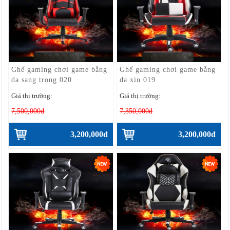
Ghế gaming chơi game bằng
Ghế gaming chơi game bằng
da sang trọng 020
da xịn 019
Giá thị trường:
Giá thị trường:
7,500,000đ
7,350,000đ
3,200,000đ
3,200,000đ