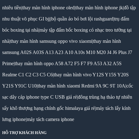
nhiêu tiền
|
thay màn hình iphone oled
|
thay màn hình iphone jk
|
đồ tập
nhu thuật võ phục GI bjj
|
bộ quần áo bó bơi lội rashguard
|
trụ đấm
bóc boxing tại nhà
|
máy tập đấm bốc boxing có nhạc treo tường tại
nhà
|
thay màn hình samsung oppo vivo xiaomi
|
thay màn hình
samsung A02S A03S A13 A23 A10 A10s M10 M20 J4 J6 Plus J7
Prime
|
thay màn hình oppo A58 A72 F5 F7 F9 A53 A32 A5S
Realme C1 C2 C3 C5 C6
|
thay màn hình vivo Y12S Y15S Y20S
Y21S Y91C U10
|
thay màn hình xiaomi Redmi 9A 9C 9T 10A
|
cốc
sạc dây cáp iphone type C USB giá rẻ
|
đông trùng hạ thảo tự nhiên
sấy khô thượng hạng chính gốc himalaya giá rẻ
|
máy tách lấy kính
lưng iphone
|
máy tách camera iphone
HỖ TRỢ KHÁCH HÀNG