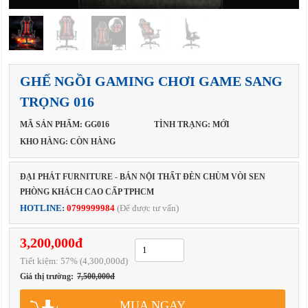
GHẾ NGỒI GAMING CHƠI GAME SANG
TRỌNG 016
MÃ SẢN PHẨM: GG016
TÌNH TRẠNG: MỚI
KHO HÀNG: CÒN HÀNG
ĐẠI PHÁT FURNITURE - BÁN NỘI THẤT ĐÈN CHÙM VÒI SEN
PHÒNG KHÁCH CAO CẤP TPHCM
HOTLINE:
0799999984
(Để được tư vấn)
3,200,000đ
Tiết kiệm:
57
% (4,300,000đ)
Giá thị trường:
7,500,000đ
MUA NGAY