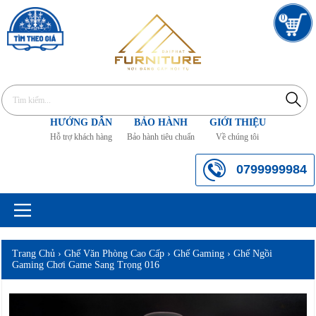
0
HƯỚNG DẪN
BẢO HÀNH
GIỚI THIỆU
Hỗ trợ khách hàng
Bảo hành tiêu chuẩn
Về chúng tôi
0799999984
Trang Chủ
›
Ghế Văn Phòng Cao Cấp
›
Ghế Gaming
›
Ghế Ngồi
Gaming Chơi Game Sang Trọng 016