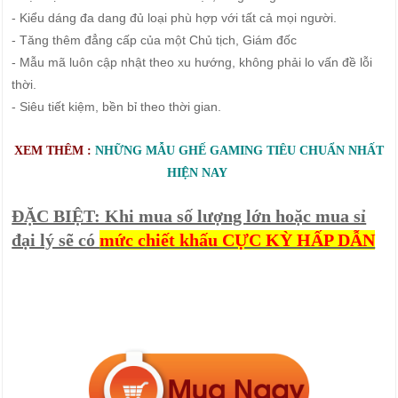
- Kiểu dáng đa dang đủ loại phù hợp với tất cả mọi người.
- Tăng thêm đẳng cấp của một Chủ tịch, Giám đốc
- Mẫu mã luôn cập nhật theo xu hướng, không phải lo vấn đề lỗi
thời.
- Siêu tiết kiệm, bền bỉ theo thời gian.
XEM THÊM :
NHỮNG
MẪU GHẾ GAMING TIÊU CHUẨN NHẤT
HIỆN NAY
ĐẶC BIỆT: Khi mua số lượng lớn hoặc mua sỉ
đại lý sẽ có
mức chiết khấu CỰC KỲ HẤP DẪN