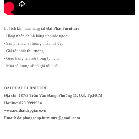
Lợi ích khi mua hàng tại
Đại Phát Furniture
:
- Hàng nhâp chính hãng từ nước ngoài
- Sản phẩm chất lượng, mẫu mã đẹp
- Giá tốt nhất thị trường.
- Giao hàng tận nơi trong tp hcm.
- Mua số lượng sẽ có giá tốt nhất
ĐẠI PHÁT FURNITURE
Địa chỉ: 187/3 Trần Văn Đang, Phường 11, Q.3, Tp.HCM
Hotline: 079.9999984
www.noithatdepgiare.vn
Email: daiphatgroup.furniture@gmail.com