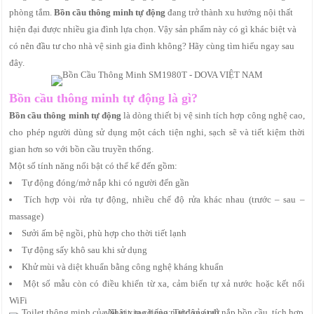
phòng tắm.
Bồn cầu thông minh tự động
đang trở thành xu hướng nội thất
hiện đại được nhiều gia đình lựa chọn. Vậy sản phẩm này có gì khác biệt và
có nên đầu tư cho nhà vệ sinh gia đình không? Hãy cùng tìm hiểu ngay sau
đây.
Bồn cầu thông minh tự động là gì?
Bồn cầu thông minh tự động
là dòng thiết bị vệ sinh tích hợp công nghệ cao,
cho phép người dùng sử dụng một cách tiện nghi, sạch sẽ và tiết kiệm thời
gian hơn so với bồn cầu truyền thống.
Một số tính năng nổi bật có thể kể đến gồm:
Tự động đóng/mở nắp khi có người đến gần
Tích hợp vòi rửa tự động, nhiều chế độ rửa khác nhau (trước – sau –
massage)
Sưởi ấm bệ ngồi, phù hợp cho thời tiết lạnh
Tự động sấy khô sau khi sử dụng
Khử mùi và diệt khuẩn bằng công nghệ kháng khuẩn
Một số mẫu còn có điều khiển từ xa, cảm biến tự xả nước hoặc kết nối
WiFi