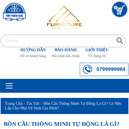
0
HƯỚNG DẪN
BẢO HÀNH
GIỚI THIỆU
Hỗ trợ khách hàng
Bảo hành tiêu chuẩn
Về chúng tôi
0799999984
Trang Chủ
›
Tin Tức
›
Bồn Cầu Thông Minh Tự Động Là Gì? Có Nên
Lắp Cho Nhà Vệ Sinh Gia Đình?
BỒN CẦU THÔNG MINH TỰ ĐỘNG LÀ GÌ?